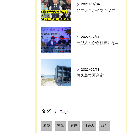
2023/01/06
ソーシャルネットワーク活用術
2022/07/13
一般入社から社長になったロックなデザイナー、坂口寛親さんとのトーク！今回も吉本興業のブロードキャスト‼吉村憲二さんと一緒に。
2022/07/11
佐久島で夏合宿
タグ
Tags
相談
実践
再建
社会人
経営