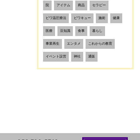
院
アイテム
商品
セラピー
ビワ温圧療法
ビワキュー
施術
健康
医療
豆知識
食事
暮らし
事業再生
エンタメ
これからの教育
イベント設営
神社
通販